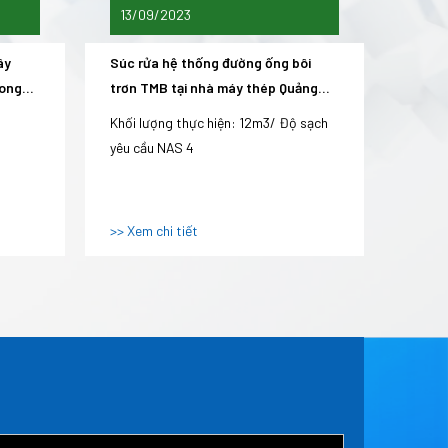
13/09/2023
13/0
ây
Súc rửa hệ thống đường ống bôi
Lọc d
Long
trơn TMB tại nhà máy thép Quảng
Phú, 
Ngãi
Khối lượng thực hiện: 12m3/ Độ sạch
Khối l
yêu cầu NAS 4
NAS 4-
>> Xem chi tiết
>> Xem