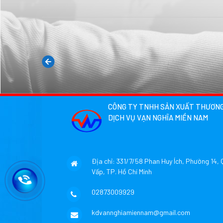
CÁCH HIỆU QUẢ
>> Xem chi tiết
01/11/2019
CÁCH CHỌN LOẠI B
>> Xem chi tiết
CÔNG TY TNHH SẢN XUẤT THƯƠNG
DỊCH VỤ VẠN NGHĨA MIỀN NAM
Địa chỉ: 331/7/58 Phan Huy Ích, Phường 14,
Vấp, TP. Hồ Chí Minh
02873009929
kdvannghiamiennam@gmail.com