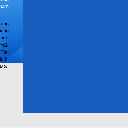
 năm
cung
hống
ard
,
hát,
 Tôn
t bị
SMS-