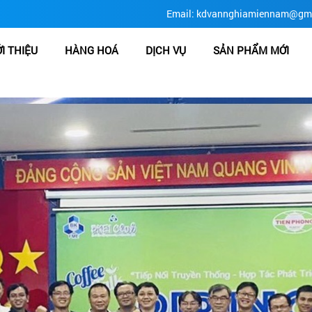
Email: kdvannghiamiennam@gm
ỚI THIỆU
HÀNG HOÁ
DỊCH VỤ
SẢN PHẨM MỚI