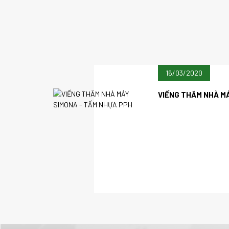
CÁCH CHỌN LOẠI B
>> Xem chi tiết
01/01/1970
16/03/2020
TUYỂN DỤNG GẤP 0
MIỀN NAM
VIẾNG THĂM NHÀ M
>> Xem chi tiết
IỜ LÀM VIỆC
01/01/1970
TỔNG QUAN VỀ NH
>> Xem chi tiết
01/01/1970
NGƯỜI LÀM SẾP CẦ