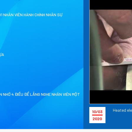
1 NHÂN VIÊN HÀNH CHÍNH NHÂN SỰ
ỰA
N NHỚ 4 ĐIỀU ĐỂ LẮNG NGHE NHÂN VIÊN MỘT
UYỀN TẨY RỈ - VẠN NGHĨA 2020
Heated el
10/03
2020