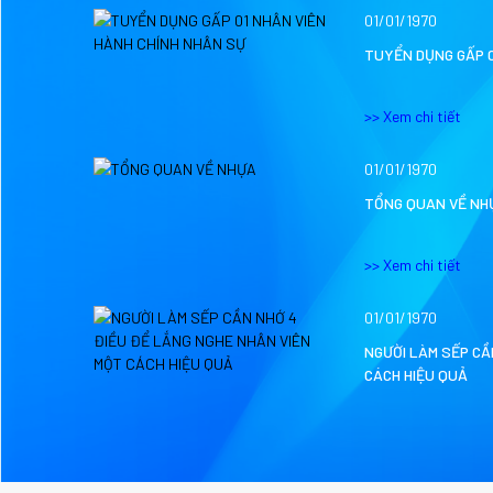
01/01/1970
TUYỂN DỤNG GẤP 0
>> Xem chi tiết
01/01/1970
TỔNG QUAN VỀ NH
>> Xem chi tiết
01/01/1970
NGƯỜI LÀM SẾP CẦ
CÁCH HIỆU QUẢ
ĐỘNG DẦU CÁN NGUỘI
BÉC PHUN DÂY CH
16/03
>> Xem chi tiết
2020
01/11/2019