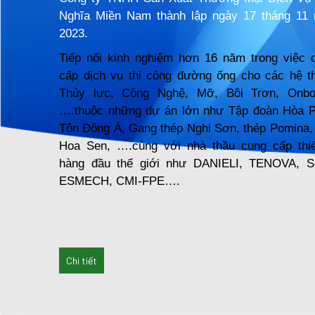
Nghĩa Miền Nam thành lập ngày 17 tháng 11
2023.
Tiếp nối kinh nghiệm hơn 16 năm trong việc 
cấp dịch vụ thi công đường ống cho các hệ t
Thủy lực, Công Nghệ, Mỡ, Bôi Trơn,
Onbo
….thuộc những dự án lớn như Tập đoàn Hòa P
Tôn Đông Á, Gang thép Nghi Sơn, thép
Pomina
,
Hoa Sen, ….cùng với nhà thầu cung cấp thiế
hàng đầu thế giới như DANIELI, TENOVA, 
ESMECH, CMI-FPE….
Chi tiết