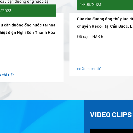
19/09/2023
1/2023
Súc rửa đường ống thủy lực d
ỰA
áu cặn đường ống nước tại nhà
chuyền Recoil tại Cần Đước, 
hiệt điện Nghi Sơn Thanh Hóa
An
Độ sạch NAS 5
N NHỚ 4 ĐIỀU ĐỂ LẮNG NGHE NHÂN VIÊN MỘT
>> Xem chi tiết
 chi tiết
ƠM HÓA CHẤT PHÙ HỢP
VIDEO CLIPS