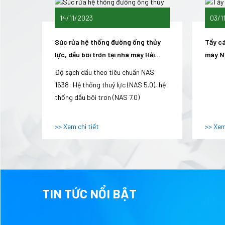
14/11/2023
03/1
01/01/1970
830H
TỔNG QUAN VỀ NH
Súc rửa hệ thống đường ống thủy
Tẩy c
 Dương
lực, dầu bôi trơn tại nhà máy Hải
máy N
>> Xem chi tiết
Phòng
Độ sạch dầu theo tiêu chuẩn NAS
1638: Hệ thống thuỷ lực (NAS 5.0), hệ
01/01/1970
thống dầu bôi trơn (NAS 7.0)
NGƯỜI LÀM SẾP CẦ
CÁCH HIỆU QUẢ
>> Xem chi tiết
>> Xem
>> Xem chi tiết
01/11/2019
CÁCH CHỌN LOẠI B
TIN TỨC NỔI BẬT
>> Xem chi tiết