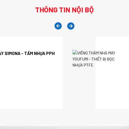
THÔNG TIN NỘI BỘ
ƠM HÓA CHẤT PHÙ HỢP
1 NHÂN VIÊN HÀNH CHÍNH NHÂN SỰ
ÁY SIMONA - TẤM NHỰA PPH
ỰA
N NHỚ 4 ĐIỀU ĐỂ LẮNG NGHE NHÂN VIÊN MỘT