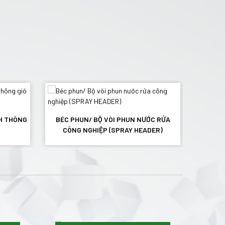
B
PH THÔNG
BÉC PHUN/ BỘ VÒI PHUN NƯỚC RỬA
CÔNG NGHIỆP (SPRAY HEADER)