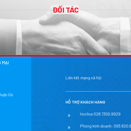
ĐỐI TÁC
ƠM HÓA CHẤT PHÙ HỢP
 MẠI
Liên kết mạng xã hội
 Quận Gò
HỖ TRỢ KHÁCH HÀNG
Hotline 028.7300.9929
Phòng kinh doanh: 093.820.