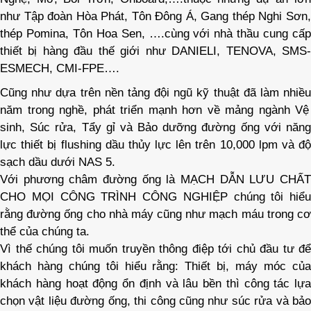
như Tập đoàn Hòa Phát, Tôn Đông Á, Gang thép Nghi Sơn,
thép
Pomina
, Tôn Hoa Sen, ….cùng với nhà thầu cung cấ
thiết bị hàng đầu thế giới như DANIELI, TENOVA, SMS-
ESMECH, CMI-FPE….
Cũng như dựa trên nền tảng đ
ội
ngũ kỹ thuật đã làm
nhiề
u
năm trong nghề, phát triển mạnh hơn về mảng ngành Vệ
sinh, Súc rửa, Tẩy gỉ và Bảo dưỡng đường ống với năng
lực thiết bị
flushing
dầu thủy lực lên trên 10,000
lpm
và đ
sạch dầu dưới NAS 5.
Với phương châm đường ống là MẠCH DẪN LƯU CHẤT
CHO MỌI CÔNG TRÌNH CÔNG NGHIỆP chúng tôi hiểu
rằng đường ống cho nhà máy cũng như mạch máu trong cơ
thể của chúng ta.
Vì thế chúng tôi muốn truyền thông điệp tới chủ đầu tư để
khách hàng chúng tôi hiểu rằng: Thiết bị, máy móc của
khách hàng hoạt động ổn định và lâu bền thì công tác lựa
chọn vật liệu đường ống, thi công cũng như súc rửa và bảo