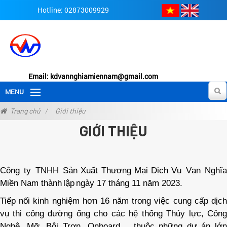
Hotline: 02873009929
Email: kdvannghiamiennam@gmail.com
MENU
Trang chủ
Giới thiệu
GIỚI THIỆU
Công
ty TNHH
Sản
Xuất
Thương
Mại
Dịch
Vụ
Vạn Nghĩ
Miền
Nam
thành
lập
ngày
17
tháng
11
năm
2023.
Tiếp nối kinh nghiệm hơn 16 năm trong việc cung cấp dịch
vụ thi công đường ống cho các hệ thống Thủy lực, Công
Nghệ, Mỡ, Bôi Trơn,
Onboard
,….thuộc những dự án lớn