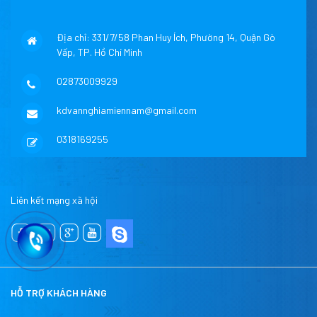
Địa chỉ: 331/7/58 Phan Huy Ích, Phường 14, Quận Gò
Vấp, TP. Hồ Chí Minh
02873009929
kdvannghiamiennam@gmail.com
0318169255
Liên kết mạng xã hội
HỖ TRỢ KHÁCH HÀNG